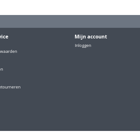
vice
Mijn account
Inloggen
rwaarden
en
etourneren