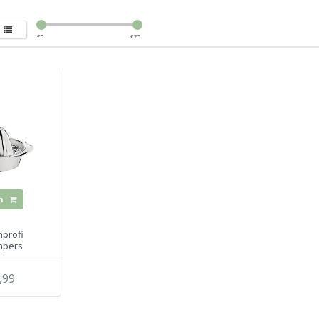
€
0
€
25
n
profi
npers
,99