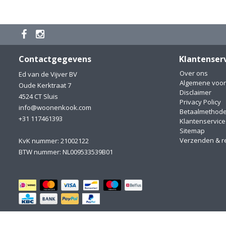
Contactgegevens
Klantenser
Over ons
Ed van de Vijver BV
Algemene voo
Oude Kerktraat 7
Disclaimer
4524 CT Sluis
Privacy Policy
info@woonenkook.com
Betaalmethod
+31 117461393
Klantenservice
Sitemap
Verzenden & r
KvK nummer: 21002122
BTW nummer: NL009533539B01