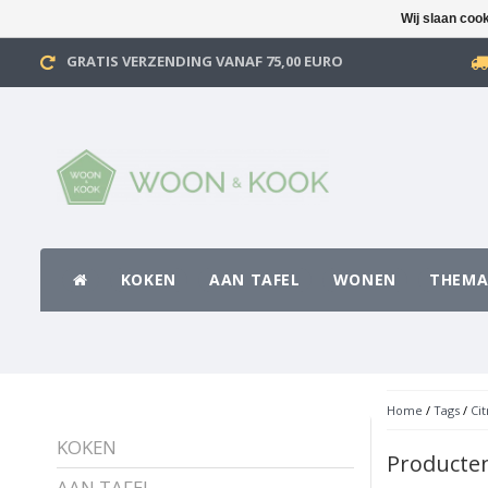
Wij slaan coo
GRATIS VERZENDING VANAF 75,00 EURO
KOKEN
AAN TAFEL
WONEN
THEMA
Home
/
Tags
/
Ci
KOKEN
Producte
AAN TAFEL