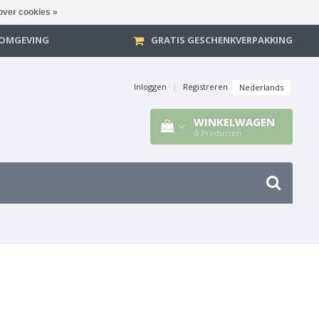
over cookies »
E OMGEVING
GRATIS GESCHENKVERPAKKING
Inloggen
|
Registreren
Nederlands
WINKELWAGEN
0
Producten