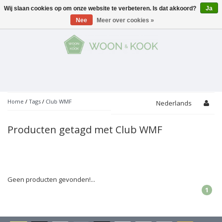
Wij slaan cookies op om onze website te verbeteren. Is dat akkoord?
Ja
Menu
Nee
Meer over cookies »
KOKEN
Potten
AAN TAFEL
Servies
Pannen
WONEN
Bar
Glaswerk
Peper- en Zoutmolens
THEMA'S
Home
/
Tags
/
Club WMF
Nederlands
Alles met kaas
Badkamer
Bestek
PROMOTIES
Snijplanken
Producten getagd met Club WMF
Accessoires
Vuilbakjes
Fondue
Tuin
Merken
Linnen
Keukenaccessoires
Ontbijt
Kids
Accessoires
Schorten
Geen producten gevonden!...
1
Bakken
Decoratie
Vijzels
Asperges
Overige