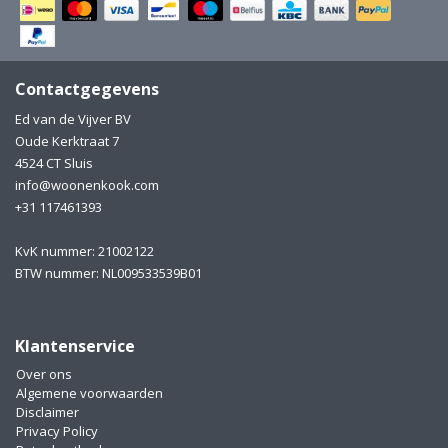
Electro
Pasta!
Koksmessen
Contactgegevens
Zeevruchten
Wijnaccessoires
Ed van de Vijver BV
Oude Kerktraat 7
Unieke wijnbeleving
Bakken
4524 CT Sluis
info@woonenkook.com
Thee
Inmaken
+31 117461393
Beach, Pool and Sun
KvK nummer: 21002122
BTW nummer: NL009533539B01
Klantenservice
Over ons
Algemene voorwaarden
Disclaimer
Privacy Policy