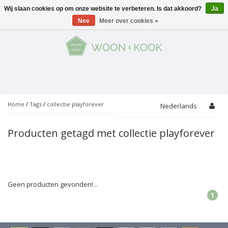
Wij slaan cookies op om onze website te verbeteren. Is dat akkoord?
Ja
Menu
Nee
Meer over cookies »
KOKEN
Potten
AAN TAFEL
Servies
Pannen
WONEN
Bar
Glaswerk
Peper- en Zoutmolens
THEMA'S
Home
/
Tags
/
collectie playforever
Nederlands
Alles met kaas
Badkamer
Bestek
PROMOTIES
Snijplanken
Producten getagd met collectie playforever
Accessoires
Vuilbakjes
Fondue
Tuin
Merken
Linnen
Keukenaccessoires
Ontbijt
Kids
Accessoires
Schorten
Geen producten gevonden!...
1
Bakken
Decoratie
Vijzels
Asperges
Overige