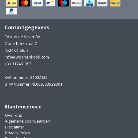
Electro
Pasta!
Koksmessen
Contactgegevens
Zeevruchten
Wijnaccessoires
Ed van de Vijver BV
Oude Kerktraat 7
Unieke wijnbeleving
Bakken
4524 CT Sluis
info@woonenkook.com
Thee
Inmaken
+31 117461393
Beach, Pool and Sun
KvK nummer: 21002122
BTW nummer: NL009533539B01
Klantenservice
Over ons
Algemene voorwaarden
Disclaimer
Privacy Policy