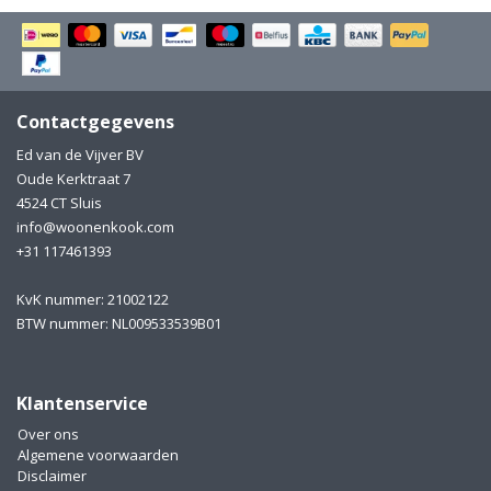
Electro
Pasta!
Koksmessen
Zeevruchten
Wijnaccessoires
Contactgegevens
Ed van de Vijver BV
Unieke wijnbeleving
Bakken
Oude Kerktraat 7
4524 CT Sluis
Thee
Inmaken
info@woonenkook.com
+31 117461393
Beach, Pool and Sun
KvK nummer: 21002122
BTW nummer: NL009533539B01
Klantenservice
Over ons
Algemene voorwaarden
Disclaimer