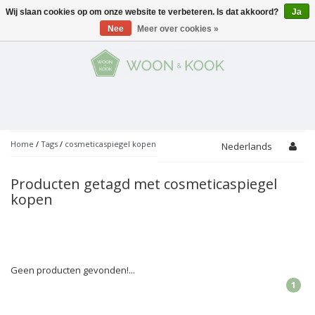
Wij slaan cookies op om onze website te verbeteren. Is dat akkoord?
Ja
Menu
Nee
Meer over cookies »
KOKEN
Potten
AAN TAFEL
Servies
Pannen
WONEN
Bar
Glaswerk
Peper- en Zoutmolens
THEMA'S
Home
/
Tags
/
cosmeticaspiegel kopen
Nederlands
Alles met kaas
Badkamer
Bestek
PROMOTIES
Snijplanken
Producten getagd met cosmeticaspiegel
Accessoires
kopen
Vuilbakjes
Fondue
Tuin
Merken
Linnen
Keukenaccessoires
Ontbijt
Kids
Accessoires
Schorten
Geen producten gevonden!...
Bakken
Decoratie
Vijzels
1
Asperges
Overige