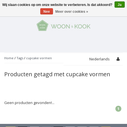
Wij slaan cookies op om onze website te verbeteren. Is dat akkoord?
Ja
Menu
Nee
Meer over cookies »
KOKEN
Potten
AAN TAFEL
Servies
Pannen
WONEN
Bar
Glaswerk
Peper- en Zoutmolens
THEMA'S
Home
/
Tags
/
cupcake vormen
Nederlands
Alles met kaas
Badkamer
Bestek
PROMOTIES
Snijplanken
Producten getagd met cupcake vormen
Accessoires
Vuilbakjes
Fondue
Tuin
Merken
Linnen
Keukenaccessoires
Ontbijt
Kids
Accessoires
Schorten
Geen producten gevonden!...
1
Bakken
Decoratie
Vijzels
Asperges
Overige