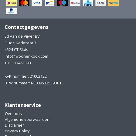
Electro
Pasta!
Koksmessen
Contactgegevens
Zeevruchten
Wijnaccessoires
Ed van de Vijver BV
Oude Kerktraat 7
Unieke wijnbeleving
Bakken
4524 CT Sluis
info@woonenkook.com
Thee
Inmaken
+31 117461393
Beach, Pool and Sun
KvK nummer: 21002122
BTW nummer: NL009533539B01
Klantenservice
Over ons
Algemene voorwaarden
Disclaimer
Privacy Policy