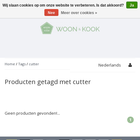
Wij slaan cookies op om onze website te verbeteren. Is dat akkoord?
Ja
Menu
Nee
Meer over cookies »
KOKEN
Potten
AAN TAFEL
Servies
Pannen
WONEN
Bar
Glaswerk
Peper- en Zoutmolens
THEMA'S
Home
/
Tags
/
cutter
Nederlands
Alles met kaas
Badkamer
Bestek
PROMOTIES
Snijplanken
Producten getagd met cutter
Accessoires
Vuilbakjes
Fondue
Tuin
Merken
Linnen
Keukenaccessoires
Ontbijt
Kids
Accessoires
Schorten
Geen producten gevonden!...
1
Bakken
Decoratie
Vijzels
Asperges
Overige