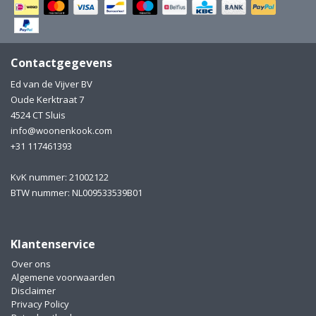
Electro
Pasta!
Koksmessen
Contactgegevens
Zeevruchten
Wijnaccessoires
Ed van de Vijver BV
Oude Kerktraat 7
Unieke wijnbeleving
Bakken
4524 CT Sluis
info@woonenkook.com
Thee
Inmaken
+31 117461393
Beach, Pool and Sun
KvK nummer: 21002122
BTW nummer: NL009533539B01
Klantenservice
Over ons
Algemene voorwaarden
Disclaimer
Privacy Policy