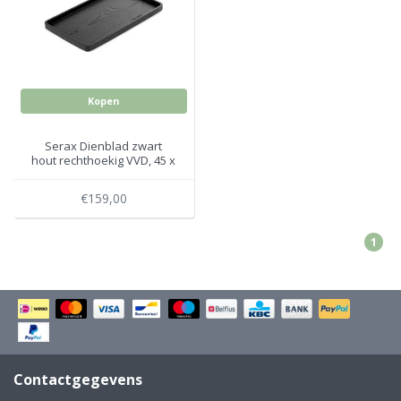
Electro
Pasta!
Koksmessen
Zeevruchten
Wijnaccessoires
Kopen
Unieke wijnbeleving
Bakken
Serax Dienblad zwart
hout rechthoekig VVD, 45 x
Thee
27 cm
Inmaken
€159,00
Beach, Pool and Sun
1
Contactgegevens