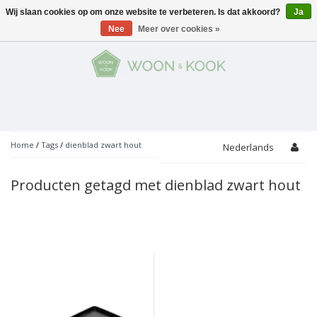
Wij slaan cookies op om onze website te verbeteren. Is dat akkoord?
Ja
Menu
Nee
Meer over cookies »
KOKEN
Potten
AAN TAFEL
Servies
Pannen
WONEN
Bar
Glaswerk
Peper- en Zoutmolens
THEMA'S
Home
/
Tags
/
dienblad zwart hout
Nederlands
Alles met kaas
Badkamer
Bestek
PROMOTIES
Snijplanken
Producten getagd met dienblad zwart hout
Accessoires
Vuilbakjes
Fondue
Tuin
Merken
Linnen
Keukenaccessoires
Ontbijt
Kids
Accessoires
Schorten
Bakken
Decoratie
Vijzels
Asperges
Overige