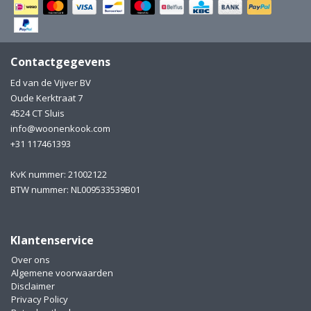
Electro
Pasta!
Koksmessen
Contactgegevens
Zeevruchten
Wijnaccessoires
Ed van de Vijver BV
Oude Kerktraat 7
Unieke wijnbeleving
Bakken
4524 CT Sluis
info@woonenkook.com
Thee
Inmaken
+31 117461393
Beach, Pool and Sun
KvK nummer: 21002122
BTW nummer: NL009533539B01
Klantenservice
Over ons
Algemene voorwaarden
Disclaimer
Privacy Policy