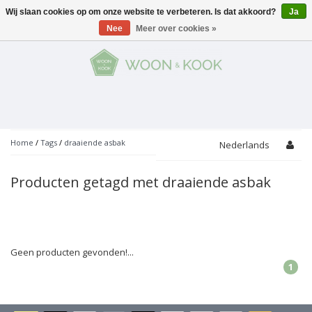
Wij slaan cookies op om onze website te verbeteren. Is dat akkoord?
Ja
Menu
Nee
Meer over cookies »
KOKEN
Potten
AAN TAFEL
Servies
Pannen
WONEN
Bar
Glaswerk
Peper- en Zoutmolens
THEMA'S
Home
/
Tags
/
draaiende asbak
Nederlands
Alles met kaas
Badkamer
Bestek
PROMOTIES
Snijplanken
Producten getagd met draaiende asbak
Accessoires
Vuilbakjes
Fondue
Tuin
Merken
Linnen
Keukenaccessoires
Ontbijt
Kids
Accessoires
Schorten
Geen producten gevonden!...
1
Bakken
Decoratie
Vijzels
Asperges
Overige