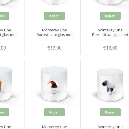
en
Kopen
Kopen
y Line
Monterey Line
Monterey Line
t glas met
Borosilicaat glas met
Borosilicaat glas met
566ASI
Rose Strik WD566ROS
Gekko WD566GEC
,00
€13,00
€13,00
en
Kopen
Kopen
y Line
Monterey Line
Monterey Line