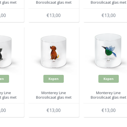
t glas met
Borosilicaat glas met
Borosilicaat glas met
 WD566NAT
Kerstmuts WD566NAT
Schaap WD566PEC
,00
€13,00
€13,00
en
Kopen
Kopen
y Line
Monterey Line
Monterey Line
t glas met
Borosilicaat glas met
Borosilicaat glas met
 WD566GAT
Hond WD566CAN
Kolibrie WD566COL
,00
€13,00
€13,00