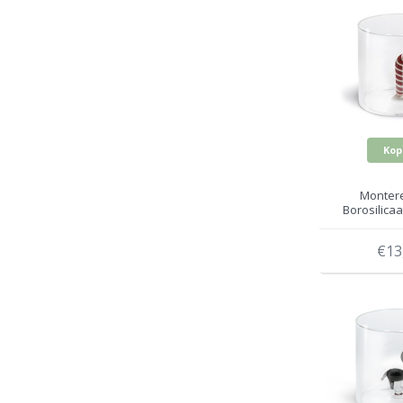
Kop
Montere
Borosilicaa
Zuurstok 
€13