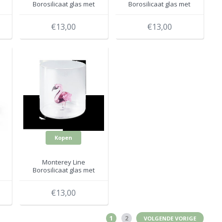
Borosilicaat glas met
Borosilicaat glas met
Handtas WD566BOR
Zwaan WD566CIG
€13,00
€13,00
Kopen
Monterey Line
Borosilicaat glas met
Flamingo WD566FEN
€13,00
1
2
VOLGENDE VORIGE