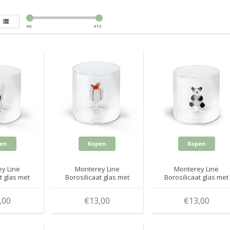
€
0
€
15
en
Kopen
Kopen
y Line
Monterey Line
Monterey Line
t glas met
Borosilicaat glas met
Borosilicaat glas met
566MAN
Cadeau WD566NAT
Panda WD566PAN
,00
€13,00
€13,00