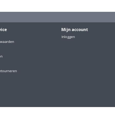
vice
Mijn account
Inloggen
rwaarden
en
etourneren