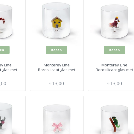
en
Kopen
Kopen
y Line
Monterey Line
Monterey Line
t glas met
Borosilicaat glas met
Borosilicaat glas met
WD566NAT3
Kersthuisje
Vos WD566VOL
WD566NAT4
,00
€13,00
€13,00