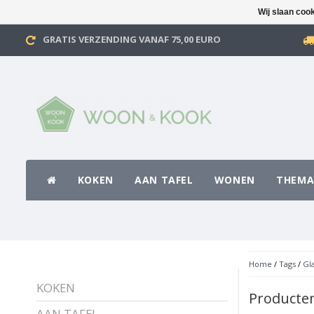
Wij slaan coo
GRATIS VERZENDING VANAF 75,00 EURO
KOKEN
AAN TAFEL
WONEN
THEMA
Home
/
Tags
/
Gl
KOKEN
Producte
AAN TAFEL