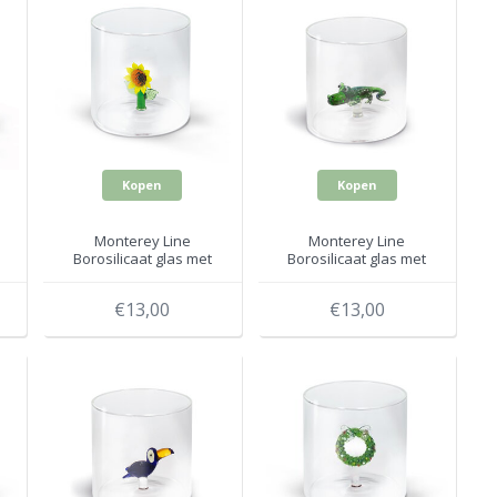
Kopen
Kopen
Monterey Line
Monterey Line
Borosilicaat glas met
Borosilicaat glas met
Zonnebloem
Krokodil WD566ALL
WD566GIR
€13,00
€13,00