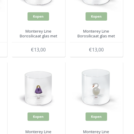
Kopen
Kopen
Monterey Line
Monterey Line
Borosilicaat glas met
Borosilicaat glas met
Toekan WD566TUC
Kerstkrans WD566NAT
€13,00
€13,00
Kopen
Kopen
Monterey Line
Monterey Line