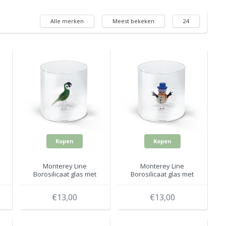
Alle merken
Meest bekeken
24
Kopen
Kopen
Monterey Line
Monterey Line
Borosilicaat glas met
Borosilicaat glas met
Papegaai WD566PAP
Sneeuwman
WD566NAT4
€13,00
€13,00