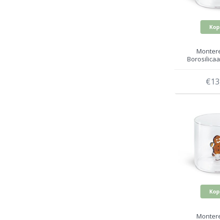
Kop
Montere
Borosilicaa
Ezel WD
€13
Kop
Montere