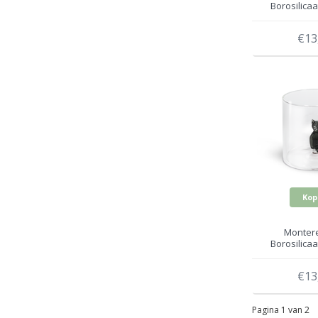
Borosilicaa
Peperkoek
€13
Kop
Montere
Borosilicaa
Grijze Kat
€13
Pagina 1 van 2