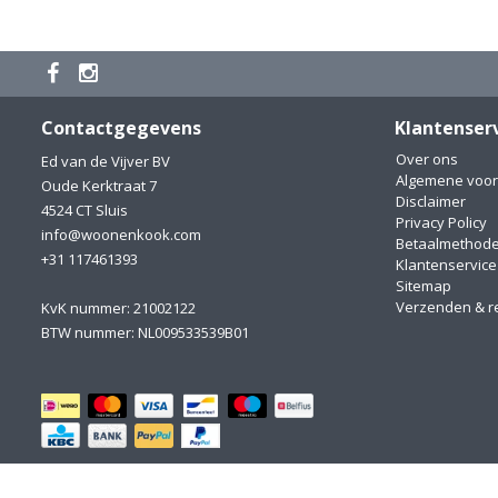
Contactgegevens
Klantenser
Over ons
Ed van de Vijver BV
Algemene voo
Oude Kerktraat 7
Disclaimer
4524 CT Sluis
Privacy Policy
info@woonenkook.com
Betaalmethod
+31 117461393
Klantenservice
Sitemap
Verzenden & r
KvK nummer: 21002122
BTW nummer: NL009533539B01