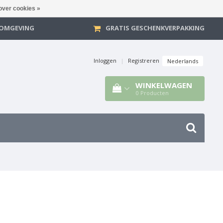
over cookies »
E OMGEVING
GRATIS GESCHENKVERPAKKING
Inloggen
|
Registreren
Nederlands
WINKELWAGEN
0
Producten