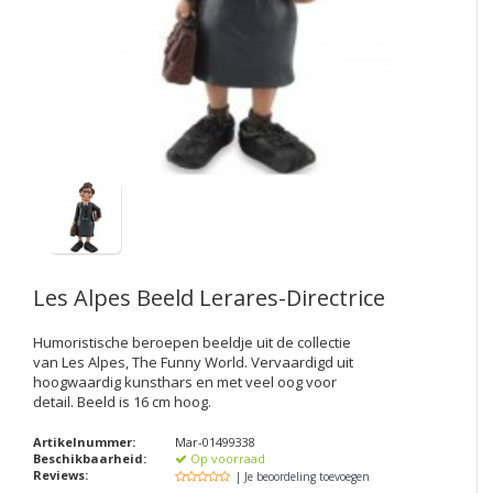
Electro
Pasta!
Koksmessen
Zeevruchten
Wijnaccessoires
Unieke wijnbeleving
Bakken
Thee
Inmaken
Beach, Pool and Sun
Les Alpes
Beeld Lerares-Directrice
Humoristische beroepen beeldje uit de collectie
van Les Alpes, The Funny World. Vervaardigd uit
hoogwaardig kunsthars en met veel oog voor
detail. Beeld is 16 cm hoog.
Artikelnummer:
Mar-01499338
Beschikbaarheid:
Op voorraad
Reviews:
| Je beoordeling toevoegen