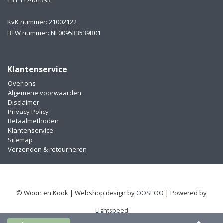
+31 117461393
KvK nummer: 21002122
BTW nummer: NL009533539B01
Klantenservice
Over ons
Algemene voorwaarden
Disclaimer
Privacy Policy
Betaalmethoden
Klantenservice
Sitemap
Verzenden & retourneren
© Woon en Kook | Webshop design by
OOSEOO
| Powered by
Lightspeed