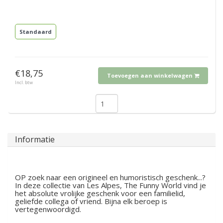
Standaard
€18,75
Toevoegen aan winkelwagen
Incl. btw
Informatie
OP zoek naar een origineel en humoristisch geschenk...?
In deze collectie van Les Alpes, The Funny World vind je
het absolute vrolijke geschenk voor een familielid,
geliefde collega of vriend. Bijna elk beroep is
vertegenwoordigd.