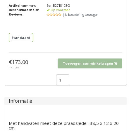
Artikelnummer:
Ser-B2718108G
Beschikbaarheid:
Op voorraad
Reviews:
| Je beoordeling toevoegen
Standaard
€173,00
Toevoegen aan winkelwagen
Incl. btw
Informatie
Met handvaten meet deze braadslede: 38,5 x 12 x 20
cm