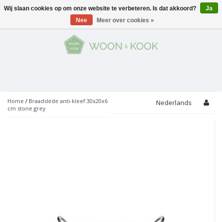
Wij slaan cookies op om onze website te verbeteren. Is dat akkoord?
Ja
Menu
Nee
Meer over cookies »
KOKEN
Potten
AAN TAFEL
Servies
Pannen
WONEN
Bar
Glaswerk
Peper- en Zoutmolens
THEMA'S
Home
/
Braadslede anti-kleef 30x20x6
Nederlands
cm stone grey
Alles met kaas
Badkamer
Bestek
PROMOTIES
Snijplanken
Accessoires
Vuilbakjes
Fondue
Tuin
Merken
Linnen
Keukenaccessoires
Ontbijt
Kids
Accessoires
Schorten
Bakken
Decoratie
Vijzels
Asperges
Overige