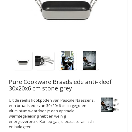
Electro
Pasta!
Koksmessen
Zeevruchten
Wijnaccessoires
Unieke wijnbeleving
Bakken
Thee
Inmaken
Beach, Pool and Sun
Pure Cookware
Braadslede anti-kleef
30x20x6 cm stone grey
Uit de reeks kookpotten van Pascale Naessens,
een braadslede van 30x20x6 cm in gegoten
aluminium waardoor je een optimale
warmtegeleiding hebt en weinig
energieverbruik. Kan op gas, electra, ceramisch
en halogeen.