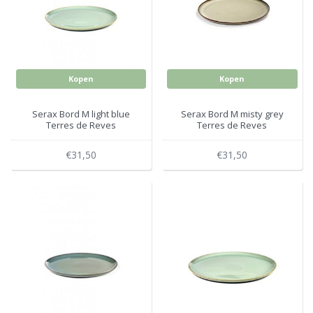
Electro
Pasta!
Koksmessen
Zeevruchten
Wijnaccessoires
Kopen
Kopen
Unieke wijnbeleving
Bakken
Serax Bord M light blue
Serax Bord M misty grey
Terres de Reves
Terres de Reves
Thee
Inmaken
€31,50
€31,50
Beach, Pool and Sun