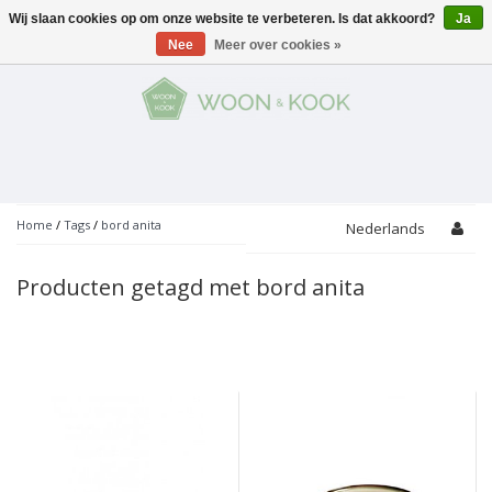
Wij slaan cookies op om onze website te verbeteren. Is dat akkoord?
Ja
Menu
Nee
Meer over cookies »
KOKEN
Potten
AAN TAFEL
Servies
Pannen
WONEN
Bar
Glaswerk
Peper- en Zoutmolens
THEMA'S
Home
/
Tags
/
bord anita
Nederlands
Alles met kaas
Badkamer
Bestek
PROMOTIES
Snijplanken
Producten getagd met bord anita
Accessoires
Vuilbakjes
Fondue
Tuin
Merken
Linnen
Keukenaccessoires
Ontbijt
Kids
Accessoires
Schorten
Bakken
Decoratie
Vijzels
Asperges
Overige